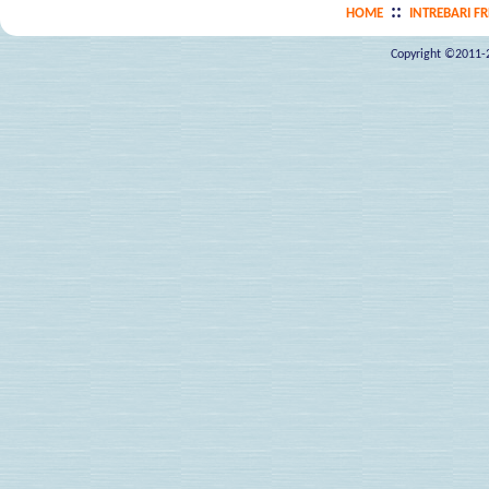
::
HOME
INTREBARI F
Copyright ©2011-